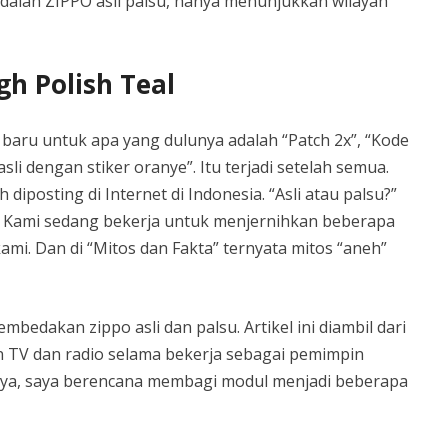
adalah ZIPPO asli palsu, hanya menunjukkan wilayah
gh Polish Teal
 baru untuk apa yang dulunya adalah “Patch 2x”, “Kode
sli dengan stiker oranye”. Itu terjadi setelah semua.
 diposting di Internet di Indonesia. “Asli atau palsu?”
 Kami sedang bekerja untuk menjernihkan beberapa
mi. Dan di “Mitos dan Fakta” ternyata mitos “aneh”
bedakan zippo asli dan palsu. Artikel ini diambil dari
n TV dan radio selama bekerja sebagai pemimpin
nya, saya berencana membagi modul menjadi beberapa