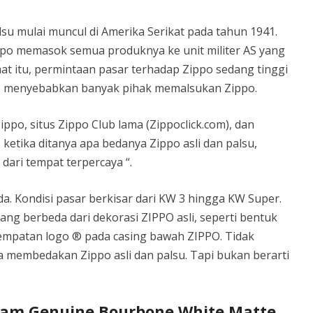
su mulai muncul di Amerika Serikat pada tahun 1941.
ppo memasok semua produknya ke unit militer AS yang
aat itu, permintaan pasar terhadap Zippo sedang tinggi
an, menyebabkan banyak pihak memalsukan Zippo.
ppo, situs Zippo Club lama (Zippoclick.com), dan
 ketika ditanya apa bedanya Zippo asli dan palsu,
dari tempat terpercaya “.
a. Kondisi pasar berkisar dari KW 3 hingga KW Super.
ang berbeda dari dekorasi ZIPPO asli, seperti bentuk
nempatan logo ® pada casing bawah ZIPPO. Tidak
embedakan Zippo asli dan palsu. Tapi bukan berarti
Beam Genuine Bourbone White Matte