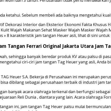
an lebih dari 3 tahun. Perusahaan tidak perlu menawarkan
 Anda ketahui. Sebelum membeli ada baiknya mengetahui kual
atif Dekorasi Interior dan Eksterior Ekonomi Fakta Khusu
Kulit Wajah Makanan Sehat Masker Wajah Masker Wajah Medi
» 8 karakteristik jam tangan Heuer asli, lihat di sini untuk 
Jam Tangan Ferrari Original Jakarta Utara Jam
 sehingga banyak beredar produk KV atau palsu di pasaran.
engetahui ciri-ciri jam tangan Tag Heuer yang asli, Anda b
 TAG Heuer S.A. Bekerja di Perusahaan ini merupakan per
bisa dibilang sebagai perusahaan terbaik di industri jam ta
angan banyak acara olahraga terkenal dan berfungsi sebagai
juaraan Reli Dunia , diantara yang lain. Acara olahraga For
angan ini, jam tangan Tag Heuer palsu mulai bermunculan.