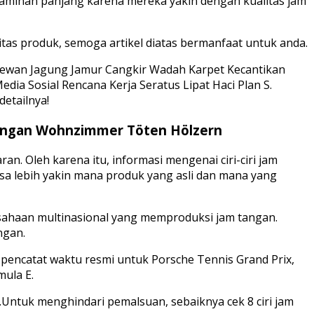
 jaminan panjang karena mereka yakin dengan kualitas jam
itas produk, semoga artikel diatas bermanfaat untuk anda.
s Hewan Jagung Jamur Cangkir Wadah Karpet Kecantikan
a Sosial Rencana Kerja Seratus Lipat Haci Plan S.
detailnya!
 Tangan Wohnzimmer Töten Hölzern
 Oleh karena itu, informasi mengenai ciri-ciri jam
isa lebih yakin mana produk yang asli dan mana yang
usahaan multinasional yang memproduksi jam tangan.
ngan.
 pencatat waktu resmi untuk Porsche Tennis Grand Prix,
mula E.
Untuk menghindari pemalsuan, sebaiknya cek 8 ciri jam