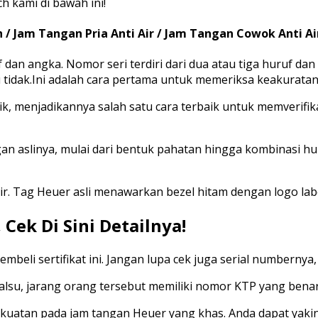
h kami di bawah ini!
 / Jam Tangan Pria Anti Air / Jam Tangan Cowok Anti Ai
dan angka. Nomor seri terdiri dari dua atau tiga huruf da
tidak.Ini adalah cara pertama untuk memeriksa keakuratan
k, menjadikannya salah satu cara terbaik untuk memverifik
n aslinya, mulai dari bentuk pahatan hingga kombinasi hur
mpir. Tag Heuer asli menawarkan bezel hitam dengan logo la
 Cek Di Sini Detailnya!
beli sertifikat ini. Jangan lupa cek juga serial numbernya
 palsu, jarang orang tersebut memiliki nomor KTP yang benar
kuatan pada jam tangan Heuer yang khas. Anda dapat yaki