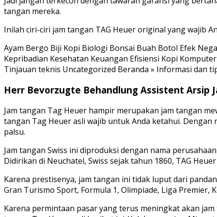
Jadi jangan terkecoh dengan tawaran garansi yang bertah
tangan mereka.
Inilah ciri-ciri jam tangan TAG Heuer original yang wajib
Ayam Bergo Biji Kopi Biologi Bonsai Buah Botol Efek Neg
Kepribadian Kesehatan Keuangan Efisiensi Kopi Komputer 
Tinjauan teknis Uncategorized Beranda » Informasi dan tips 
Herr Bevorzugte Behandlung Assistent Arsip 
Jam tangan Tag Heuer hampir merupakan jam tangan mewah,
tangan Tag Heuer asli wajib untuk Anda ketahui. Dengan m
palsu.
Jam tangan Swiss ini diproduksi dengan nama perusahaan
Didirikan di Neuchatel, Swiss sejak tahun 1860, TAG Heuer 
Karena prestisenya, jam tangan ini tidak luput dari pand
Gran Turismo Sport, Formula 1, Olimpiade, Liga Premier, Ke
Karena permintaan pasar yang terus meningkat akan jam t