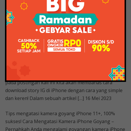
membuat dan menggunakan control center yang
keren ini. Tidak hanya itu, kami akan memberi tahu
Anda cara mengatur Pusat Kontrol jadi […] 16 Mei 2023
Langkah download story IG iPhone 6+ di iPhone,
gampang banget! Cara download story IG di iPhone –
Halo guys! Pernahkah Anda ingin merekam cerita IG
yang keren tetapi tidak yakin bagaimana
melakukannya? Terkadang sulit, terutama jika Anda
menggunakan iPhone. Eits jangan khawatir, karena
pada postingan kali ini kita akan membahas cara
download story IG di iPhone dengan cara yang simple
dan keren! Dalam sebuah artikel […] 16 Mei 2023
Tips mengatasi kamera goyang iPhone 11+, 100%
sukses! Cara Mengatasi Kamera iPhone Goyang –
Pernahkah Anda mengalami goyangan kamera iPhone