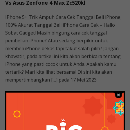
Vs Asus Zenfone 4 Max Zc520kl
IPhone 5+ Trik Ampuh Cara Cek Tanggal Beli iPhone,
100% Akurat Tanggal Beli iPhone Cara Cek – Hallo
Sobat Gadget! Masih bingung cara cek tanggal
pembelian iPhone? Atau sedang berpikir untuk
membeli iPhone bekas tapi takut salah pilih? Jangan
khawatir, pada artikel ini kita akan berbicara tentang
iPhone yang pasti cocok untuk Anda. Apakah kamu
tertarik? Mari kita lihat bersama! Di sini kita akan
mempertimbangkan […] pada 17 Mei 2023
Langkah Praktis iPhone 5+ Cara Membuka Control
Center iPhone Cara Membuka Control Center iPhone
– Tahukah Anda Control Center di iPhone, iPad atau
iPod Touch? Jika belum, jangan khawatir karena pada
artikel kali ini kita akan membahas secara detail cara