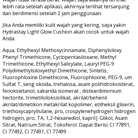
lebih rata setelah aplikasi, akhirnya terlihat tersanjung
dan berdimensi setelah 2 jam penggunaan.
Jika Anda memiliki kulit wajah yang kering, saya yakin
Hydrastay Light Glow Cushion akan cocok untuk wajah
Anda.
Aqua, Ethylhexyl Methoxycinnamate, Diphenylsiloxy
Phenyl Trimethicone, Cyclopentasiloxane, Methyl
Trimethicone, Ethylhexyl Salicylate, Lauryl PEG-9
Polydimethylsiloxyethyl Dimethicone, Sintetis,
Fluorophloxine Dimethicone, Fluorophloxine, PEG-9, um
Sulfat T, seng oksida, trehalosa, asam polihidroksisterat,
fenoksietanol, sakarida isomerat , disteardimonium
hectorite, trimetilsiloksisilikat, akrilat/behenil
akrilat/dimetikon metakrilat kopolimer, etilheksil gliserin,
triethoxycaprylisilane, pro, crospylenehydrogen hidrogen
hidrogen, pro, TA, 1,2-hexanediol, kapril| Glikol, Asam
Sitrat, Natrium Sitrat, Tokoferol. Dapat Berisi: CI 77891,
CI 77492, Cl 77491, CI 77499