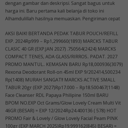
dengan gambar dan deskripsi. Sangat bagus untuk
harga ini. Baru pertama kali belanja di toko ini
Alhamdulillah hasilnya memuaskan. Pengiriman cepat
AKSI BAIK! BERTANDA PEDAK TABUR POUCH/REFILL
EXP. 2024Rp999 – Rp1,299660(1893) MARCKS TABUR
CLASIC 40 GR (EXP.JAN 2027) .750564(2424) MARCKS
COMPACT TENES, ADA GLASS/RIRROS.. PADAT. 2027
PROMO MANTUL.. KEMASAN BARU Rp18,000936(3079)
Rexona Deodorant Roll-on 45ml EXP 9/202414,500234
Rp(1408) MURAH SANGAT!! MARCKS ACTIVE SMALL
TABUR 20gr (EXP 2027)Rp17.000 – Rp18.500467(1148)
Face Cleanser RDL Papaya Philipine 150ml BARU
BPOM NO.EXP Oct Grams/Glow Lovely Cream Multi Vit
46GR (BESAR) = EXP 12/2024Rp24.400136 ( 578) HOT
PROMO Fair & Lovely / Glow Lovely Facial Peam PINK
100gr (EXP MARCH 2025)Rp19.999162(845) BESAR) =