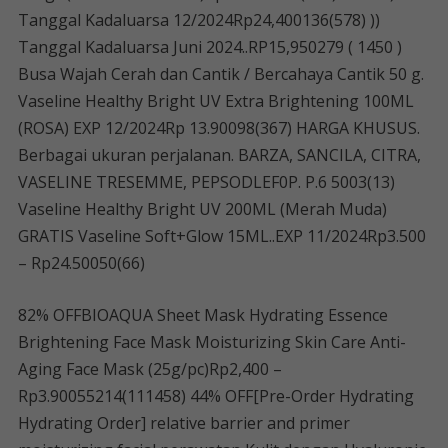
Tanggal Kadaluarsa 12/2024Rp24,400136(578) ))
Tanggal Kadaluarsa Juni 2024..RP15,950279 ( 1450 )
Busa Wajah Cerah dan Cantik / Bercahaya Cantik 50 g.
Vaseline Healthy Bright UV Extra Brightening 100ML
(ROSA) EXP 12/2024Rp 13.90098(367) HARGA KHUSUS.
Berbagai ukuran perjalanan. BARZA, SANCILA, CITRA,
VASELINE TRESEMME, PEPSODLEF0P. P.6 5003(13)
Vaseline Healthy Bright UV 200ML (Merah Muda)
GRATIS Vaseline Soft+Glow 15ML..EXP 11/2024Rp3.500
– Rp24.50050(66)
82% OFFBIOAQUA Sheet Mask Hydrating Essence
Brightening Face Mask Moisturizing Skin Care Anti-
Aging Face Mask (25g/pc)Rp2,400 –
Rp3.90055214(111458) 44% OFF[Pre-Order Hydrating
Hydrating Order] relative barrier and primer