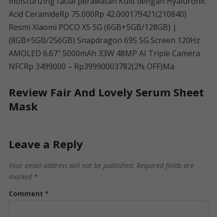
moisturizing facial perawatan Kulit dengan Hyaluronic
Acid CeramideRp 75.000Rp 42.000179421(210840)
Resmi Xiaomi POCO X5 5G (6GB+5GB/128GB) |
(8GB+5GB/256GB) Snapdragon 695 5G Screen 120Hz
AMOLED 6.67″ 5000mAh 33W 48MP AI Triple Camera
NFCRp 3499000 – Rp39990003782(2% OFF)Ma
Review Fair And Lovely Serum Sheet
Mask
Leave a Reply
Your email address will not be published.
Required fields are
marked
*
Comment
*