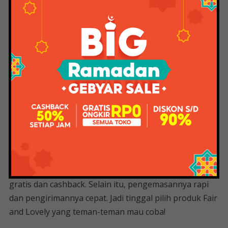
berbahaya!
Daretochange By Indonesian Beauty
Blogger
Jadi jika sobat tidak mau repot untuk mencari produk
Fair and Lovely yang asli, langsung saja ke. Anda dapat
memilih rangkaian lengkap produk Fair and Lovely!
Kami sudah bekerja sama dengan toko terpercaya,
produk yang ditawarkan 100% original!
Belanja produk kecantikan jadi lebih menyenangkan
karena ada penawaran khusus. Nikmati pengiriman
gratis dan cashback. Selain itu, pengemasannya rapi
dan pengirimannya cepat. Jadi tinggal pilih produk Fair
and Lovely yang teman-teman mau coba!