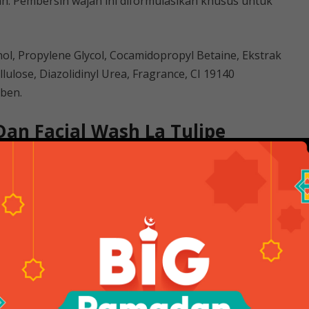
rah. Pembersih wajah ini diformulasikan khusus untuk
nol, Propylene Glycol, Cocamidopropyl Betaine, Ekstrak
ulose, Diazolidinyl Urea, Fragrance, CI 19140
aben.
Dan Facial Wash La Tulipe
ptakan kosmetik yang tidak menimbulkan efek negatif
 Cosmetiques didirikan pada tahun 1980. Nama La Tulipe
a asalnya. dari dunia fashion dan kecantikan. “Tulip”
gas) dan tidak mudah layu (keriput), seperti harapan La
009, produk La Tulipe Cosmetiques juga mendapatkan
onesia (MUI). Dengan visi untuk menjadi pemimpin pasar
s berupaya untuk mengembangkan dan menyediakan
pelanggannya.