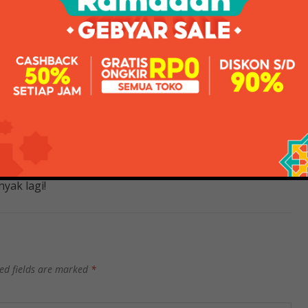
rga & Review / Ulasan Terbaik Di Indonesia
Lurus & Curl Rambut Lurus – Hitam… (1) IDR 415,000 IDR
c Hot Brush – Biru (0) IDR 435,000 IDR 400,000
udah dengan checkout cepat, simpan beberapa alamat
yak lagi!
ed fields are marked
*