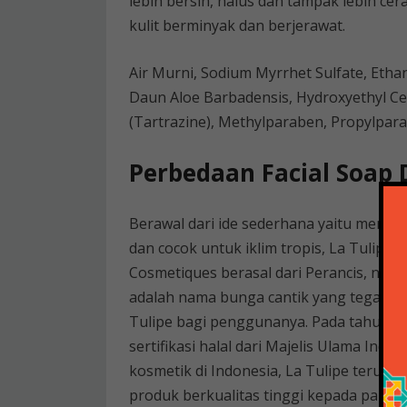
lebih bersih, halus dan tampak lebih ce
kulit berminyak dan berjerawat.
Air Murni, Sodium Myrrhet Sulfate, Etha
Daun Aloe Barbadensis, Hydroxyethyl Cell
(Tartrazine), Methylparaben, Propylpar
Perbedaan Facial Soap 
Berawal dari ide sederhana yaitu menci
dan cocok untuk iklim tropis, La Tulipe
Cosmetiques berasal dari Perancis, negar
adalah nama bunga cantik yang tegak (te
Tulipe bagi penggunanya. Pada tahun 2
sertifikasi halal dari Majelis Ulama Ind
kosmetik di Indonesia, La Tulipe teru
produk berkualitas tinggi kepada para 