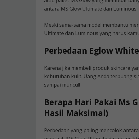
atau paket MS Glow yang membuat bany
antara MS Glow Ultimate dan Luminous.
Meski sama-sama model membantu mence
Ultimate dan Luminous yang harus kamu k
Perbedaan Eglow White
Karena jika membeli produk skincare yan
kebutuhan kulit. Uang Anda terbuang sia
sampai muncul!
Berapa Hari Pakai Ms G
Hasil Maksimal)
Perbedaan yang paling mencolok antara 
manfaat, MS Glow Ultimate dirancang k