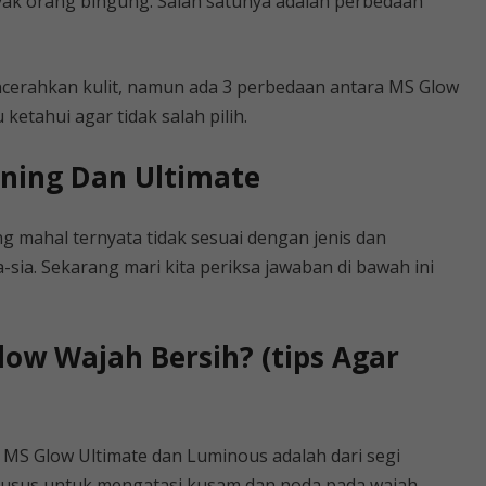
ak orang bingung. Salah satunya adalah perbedaan
rahkan kulit, namun ada 3 perbedaan antara MS Glow
etahui agar tidak salah pilih.
ning Dan Ultimate
g mahal ternyata tidak sesuai dengan jenis dan
-sia. Sekarang mari kita periksa jawaban di bawah ini
low Wajah Bersih? (tips Agar
MS Glow Ultimate dan Luminous adalah dari segi
husus untuk mengatasi kusam dan noda pada wajah.