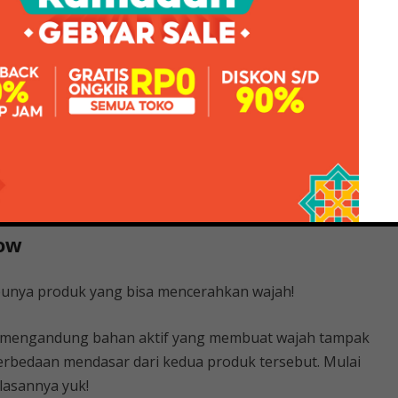
tarik dengan dunia kecantikan dan seorang introvert
u.
ada kecantikan dan fashion wanita masa kini. Ingin
aman ini1. MS Glow Ultimate vs Luminous #1: Manfaat
#2: Pilihan Paket 1. MS Glow Ultimate 2. MS Glow
us #3: Bahan 4. MS Ultimate cari tahu di mana untuk
ow
 punya produk yang bisa mencerahkan wajah!
 mengandung bahan aktif yang membuat wajah tampak
erbedaan mendasar dari kedua produk tersebut. Mulai
lasannya yuk!