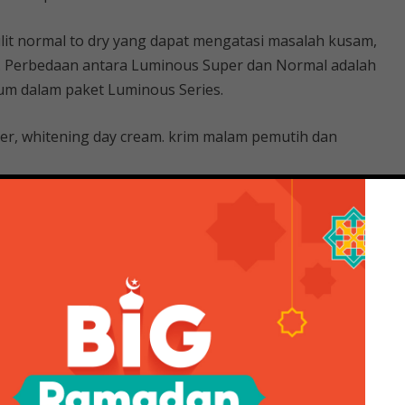
kulit normal to dry yang dapat mengatasi masalah kusam,
h. Perbedaan antara Luminous Super dan Normal adalah
um dalam paket Luminous Series.
toner, whitening day cream. krim malam pemutih dan
tening Dan Luminous, Cek
uminous menggunakan tiga produk yang sama: pencuci
Perbedaannya terletak pada krim malamnya.
ate dan Luminous yang perlu kamu ketahui sebelum
u Anda…