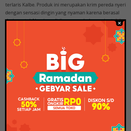
terlaris Kalbe. Produk ini merupakan krim pereda nyeri
dengan sensasi dingin yang nyaman karena berasal
dari mentol. Nyeri sendi, ligamen robek, nyeri setelah
olahraga atau memar bisa sangat tidak nyaman jika
tidak segera ditangani.
Counterpain Cool Cream adalah krim yang berfungsi
meredakan nyeri otot dan persendian. Larutan pereda
nyeri yang mengandung eugenol, mentol, dan metil
salisilat akan meredakan peradangan pada sendi dan
otot, serta memberikan sensasi dingin saat dioleskan
ke kulit. Selain meredakan nyeri sendi, kegunaan
Counterpain lainnya adalah untuk mengurangi gejala
memar, nyeri punggung, dan cedera olahraga.
Seiring bertambahnya usia, tubuh Anda menjadi
semakin lemah jika Anda tidak merawatnya dengan