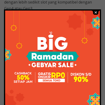
dengan lebih sedikit slot yang kompatibel dengan
Gen4 atau Gen3.
Hal lain yang perlu diperhatikan adalah bahwa semua
papan yang lebih baru ini sebagian besar kompatibel
dengan PCI-E Gen4, dengan Gen5 disertakan di sana-
sini tergantung pabrikannya. Ini sedikit berbeda dari
papan generasi ke-12 di mana PCI-E 5.0 disediakan
untuk papan kelas atas yang lebih mahal. Selain itu,
B660 umumnya memiliki lebih banyak slot PCI-E 3.0,
bukan PCI-E Gen4 yang lebih baru dalam contoh ini.
Bagi mereka yang telah berinvestasi dalam SSD Gen4
sekitar setahun terakhir, seharusnya ada cukup Gen4
untuk menghindari opsi Z790 dan B760, jadi Anda
tidak perlu khawatir kehilangan kecepatan yang baru
ditemukan. Chipset Z790 memiliki slot yang paling