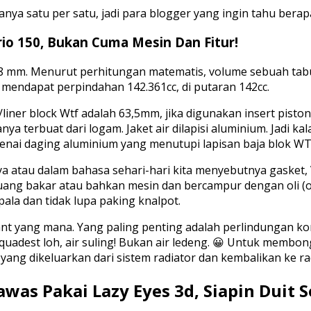
yanya satu per satu, jadi para blogger yang ingin tahu berap
rio 150, Bukan Cuma Mesin Dan Fitur!
,8 mm. Menurut perhitungan matematis, volume sebuah tabun
mendapat perpindahan 142.361cc, di putaran 142cc.
/liner block Wtf adalah 63,5mm, jika digunakan insert pisto
uanya terbuat dari logam. Jaket air dilapisi aluminium. Jadi 
enai daging aluminium yang menutupi lapisan baja blok WT
a atau dalam bahasa sehari-hari kita menyebutnya gasket,
 ruang bakar atau bahkan mesin dan bercampur dengan oli (o
la dan tidak lupa paking knalpot.
ant yang mana. Yang paling penting adalah perlindungan kor
dest loh, air suling! Bukan air ledeng. 😀 Untuk membongk
yang dikeluarkan dari sistem radiator dan kembalikan ke ra
as Pakai Lazy Eyes 3d, Siapin Duit S