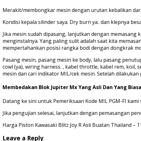
Merakit/membongkar mesin dengan urutan kebalikan dari 
Kondisi kepala silinder saya. Dry burn ya.. dan klepnya besa
Jika mesin sudah dipasang, lanjutkan dengan memasang k
menginstalnya. Yang paling sulit adalah saat kita memas
mempertahankan posisi rangka bodi dengan dongkrak mo
Pasang mesin, pasang mesin ke body, lalu pasang penutu
cowl (ya), wiring harness. , kabel throttle, kabel rem, ko
mesin dan cari indikator MIL/cek mesin. Setelah dilakuk
Membedakan Blok Jupiter Mx Yang Asli Dan Yang Bias
Datang ke sini untuk Pemeriksaan Kode MIL PGM-FI kami 😀
Jika pengujian selesai, lanjutkan dengan pemasangan penu
Harga Piston Kawasaki Blitz Joy R Asli Buatan Thailand – 1
Leave a Reply