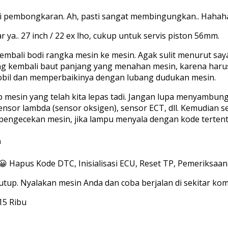
pembongkaran. Ah, pasti sangat membingungkan.. Hahaha. 
r ya.. 27 inch / 22 ex lho, cukup untuk servis piston 56mm.
embali bodi rangka mesin ke mesin. Agak sulit menurut sa
ang kembali baut panjang yang menahan mesin, karena harus
bil dan memperbaikinya dengan lubang dudukan mesin.
p mesin yang telah kita lepas tadi. Jangan lupa menyambu
il, sensor lambda (sensor oksigen), sensor ECT, dll. Kemudia
an pengecekan mesin, jika lampu menyala dengan kode terte
a
 Hapus Kode DTC, Inisialisasi ECU, Reset TP, Pemeriksaan 
tup. Nyalakan mesin Anda dan coba berjalan di sekitar kom
15 Ribu