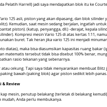
da Pelatih Harrell) jadi saya mendapatkan blok itu ke Cour
io 125 asli, piston yang akan dipasang, dan blok silinder 
blitz). Kemudian, saat mesin sedang berjalan, ingatlah untu
gi pantat piston). (katup, penyangga, dll.) -derajat, kepala si
silinder). Kompresi mesin Vario 125 di atas kertas 1:11, n
ggunakan buret. Tak heran jika vario 125 ini menjadi minu
t foto diatas), maka bisa diasumsikan kapasitas ruang bakar
n matematis tersebut tidak bisa disebut 100% benar, mungk
patkan rasio tekanan yang sebenarnya.
 atau cekung. Tapi saya tidak menyarankan membuat Blitz j
aking bawah (paking blok) agar piston sedikit lebih panas. 
si & Review
 kap mesin, penutup belakang (terletak di belakang kemudi)
ih mudah, Anda perlu membukanya.