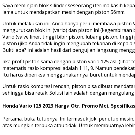
Saya meminjam blok silinder seseorang (terima kasih kepa
lama untuk mendapatkan mesin dengan piston 56mm.
Untuk melakukan ini, Anda hanya perlu membawa piston Var
mengurutkan blok ini (vario) dan piston ini (kegembiraan 
Vario (valve liner, tinggi bibir piston, lubang piston, ting
piston (jika Anda tidak ingin mengubah tekanan di kepala 
Bukti apa? Ini adalah hasil dari pengujian langsung men
Jika profil piston sama dengan piston vario 125 asli (liha
matematis rasio kompresi adalah 1:11, 9. Namun pendekata
Itu harus diperiksa menggunakannya. buret untuk menda
Untuk rasio kompresi rendah, piston bisa dibuat mendatar
sehingga bisa retak. Solusi lain adalah dengan mengulang p
Honda Vario 125 2023 Harga Otr, Promo Mei, Spesifika
Pertama, buka tutupnya. Ini termasuk jok, penutup mesin,
atas mungkin terbuka atau tidak. Untuk membuatnya leb