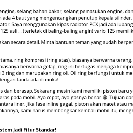
gine, selang bahan bakar, selang pemasukan engine, dan 
ada 4 baut yang mengencangkan penutup kepala silinder. Se
iator. Saya menggunakan kipas radiator PCX jadi ada lubang
125 asli … (terletak di baling-baling angin) vario 125 memili
askan secara detail. Minta bantuan teman yang sudah berp
tama, ring kompresi (ring atas), biasanya berwarna terang, 
iasanya berwarna gelap, ring ini bertugas menjaga kompres
ari 3 ring dan merupakan ring oli. Oil ring berfungsi untuk
 dengan tanda ada di muka!
 dan berasap. Sekarang mesin kami memiliki piston baru ya
eras pada mobil. Ayo cepat, ayo gasnya benar 😀 Tujuan dar
tara liner. Jika fase inline gagal, piston akan macet atau m
rjakannya, kami harus membongkar kembali mobil itu, mengk
stem Jadi Fitur Standar!