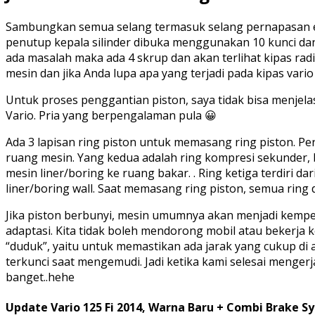
Sambungkan semua selang termasuk selang pernapasan en
penutup kepala silinder dibuka menggunakan 10 kunci dan 
ada masalah maka ada 4 skrup dan akan terlihat kipas rad
mesin dan jika Anda lupa apa yang terjadi pada kipas vario 
Untuk proses penggantian piston, saya tidak bisa menjel
Vario. Pria yang berpengalaman pula 😀
Ada 3 lapisan ring piston untuk memasang ring piston. Per
ruang mesin. Yang kedua adalah ring kompresi sekunder, b
mesin liner/boring ke ruang bakar. . Ring ketiga terdiri d
liner/boring wall. Saat memasang ring piston, semua ring
Jika piston berbunyi, mesin umumnya akan menjadi kempes
adaptasi. Kita tidak boleh mendorong mobil atau bekerja k
“duduk”, yaitu untuk memastikan ada jarak yang cukup di an
terkunci saat mengemudi. Jadi ketika kami selesai menge
banget..hehe
Update Vario 125 Fi 2014, Warna Baru + Combi Brake Sy