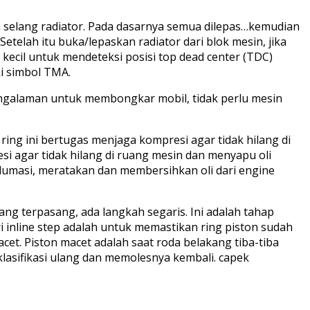
selang radiator. Pada dasarnya semua dilepas…kemudian
telah itu buka/lepaskan radiator dari blok mesin, jika
 kecil untuk mendeteksi posisi top dead center (TDC)
ki simbol TMA.
engalaman untuk membongkar mobil, tidak perlu mesin
ring ini bertugas menjaga kompresi agar tidak hilang di
i agar tidak hilang di ruang mesin dan menyapu oli
 melumasi, meratakan dan membersihkan oli dari engine
ng terpasang, ada langkah segaris. Ini adalah tahap
i inline step adalah untuk memastikan ring piston sudah
acet. Piston macet adalah saat roda belakang tiba-tiba
lasifikasi ulang dan memolesnya kembali. capek