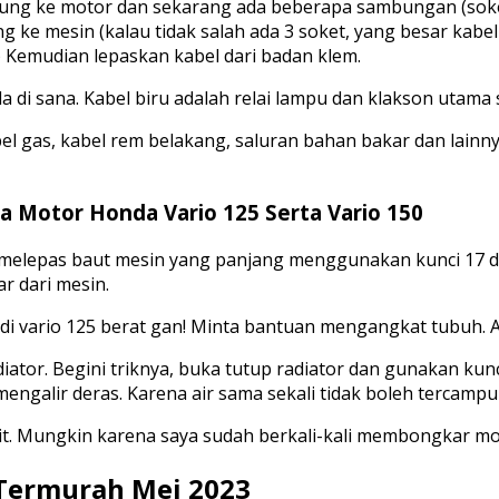
ung ke motor dan sekarang ada beberapa sambungan (soket)
ke mesin (kalau tidak salah ada 3 soket, yang besar kabel
) Kemudian lepaskan kabel dari badan klem.
a di sana. Kabel biru adalah relai lampu dan klakson utama 
el gas, kabel rem belakang, saluran bahan bakar dan lainny
 Motor Honda Vario 125 Serta Vario 150
melepas baut mesin yang panjang menggunakan kunci 17 d
ar dari mesin.
i bodi vario 125 berat gan! Minta bantuan mengangkat tubu
adiator. Begini triknya, buka tutup radiator dan gunakan k
mengalir deras. Karena air sama sekali tidak boleh tercampu
it. Mungkin karena saya sudah berkali-kali membongkar mob
 Termurah Mei 2023