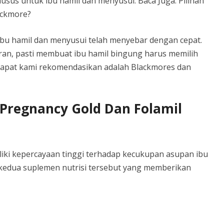
us untuk ibu hamil dan menyusui. Baca Juga: Pilihan
ackmore?
 ibu hamil dan menyusui telah menyebar dengan cepat.
ran, pasti membuat ibu hamil bingung harus memilih
dapat kami rekomendasikan adalah Blackmores dan
Pregnancy Gold Dan Folamil
liki kepercayaan tinggi terhadap kecukupan asupan ibu
 kedua suplemen nutrisi tersebut yang memberikan