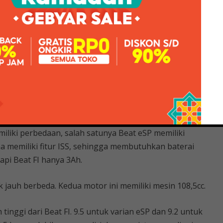
 berhenti selama 3 detik dan menyalakannya kembali
Yamaha Gear Terbaru
rbaru Honda, dan memiliki fungsi untuk meredam getaran
r. Fitur terbaru Beat eSP mengurangi konsumsi bahan
 usia kendaraan.
emiliki perbedaan, salah satunya Beat eSP memiliki
na memiliki fitur ISS, sehingga membutuhkan baterai
tapi Beat FI hanya 3Ah.
ak jauh berbeda. Kedua motor ini memiliki mesin 108,5cc.
tinggi dari Beat FI. 9.5 untuk varian eSP dan 9.2 untuk