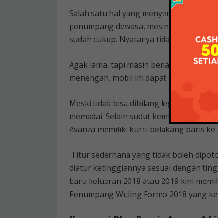
Salah satu hal yang menyenangkan dari 
penumpang dewasa, mesinnya irit dan b
sudah cukup. Nyatanya tidak seluas Toy
Agak lama, tapi masih benar. Untuk perj
menengah, mobil ini dapat diandalkan 
Meski tidak bisa dibilang lega, kursi bar
memadai. Selain sudut kemiringan yang
Avanza memiliki kursi belakang baris ke
. Fitur sederhana yang tidak boleh dipot
diatur ketinggiannya sesuai dengan tin
baru keluaran 2018 atau 2019 kini memili
Penumpang Wuling Formo 2018 yang kekur