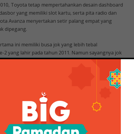
2010, Toyota tetap mempertahankan desain dashboard
dasbor yang memiliki slot kartu, serta pita radio dan
ota Avanza menyertakan setir palang empat yang
k dipegang.
tama ini memiliki busa jok yang lebih tebal
e-2 yang lahir pada tahun 2011. Namun sayangnya jok
sehingga saat mobil dibawa dalam waktu lama. .
rlaku untuk jok baris kedua juga, bagaimana dengan jok
a yang boleh menempatinya, karena sudutnya terbatas.
h disetel agar lebih memantul.
 (dulu) dan subcompact mpv (sekarang), bagasi Toyota
Avanza