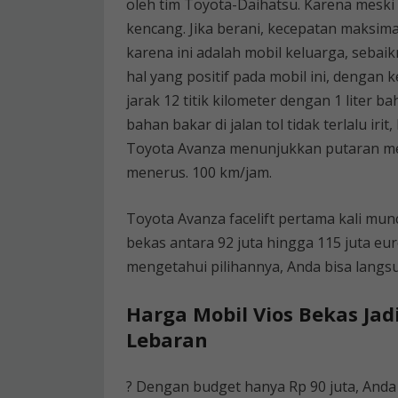
oleh tim Toyota-Daihatsu. Karena meski 
kencang. Jika berani, kecepatan maksima
karena ini adalah mobil keluarga, seba
hal yang positif pada mobil ini, denga
jarak 12 titik kilometer dengan 1 liter b
bahan bakar di jalan tol tidak terlalu i
Toyota Avanza menunjukkan putaran mes
menerus. 100 km/jam.
Toyota Avanza facelift pertama kali munc
bekas antara 92 juta hingga 115 juta eu
mengetahui pilihannya, Anda bisa langsu
Harga Mobil Vios Bekas Jad
Lebaran
? Dengan budget hanya Rp 90 juta, And