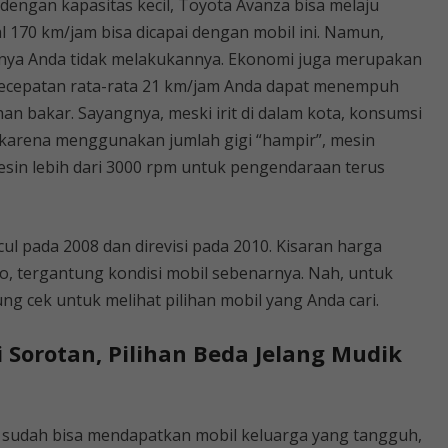
dengan kapasitas kecil, Toyota Avanza bisa melaju
l 170 km/jam bisa dicapai dengan mobil ini. Namun,
iknya Anda tidak melakukannya. Ekonomi juga merupakan
n kecepatan rata-rata 21 km/jam Anda dapat menempuh
ahan bakar. Sayangnya, meski irit di dalam kota, konsumsi
rit, karena menggunakan jumlah gigi “hampir”, mesin
in lebih dari 3000 rpm untuk pengendaraan terus
ul pada 2008 dan direvisi pada 2010. Kisaran harga
ro, tergantung kondisi mobil sebenarnya. Nah, untuk
ng cek untuk melihat pilihan mobil yang Anda cari.
i Sorotan, Pilihan Beda Jelang Mudik
a sudah bisa mendapatkan mobil keluarga yang tangguh,