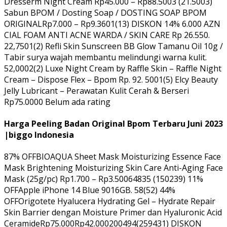
Dresserm Night Cream Rp45.000 – Rp88.5003 (21.5003)
Sabun BPOM / Dosting Soap / DOSTING SOAP BPOM
ORIGINALRp7.000 – Rp9.3601(13) DISKON 14% 6.000 AZN
CIAL FOAM ANTI ACNE WARDA / SKIN CARE Rp 26.550.
22,7501(2) Refli Skin Sunscreen BB Glow Tamanu Oil 10g /
Tabir surya wajah membantu melindungi warna kulit.
52,0002(2) Luxe Night Cream by Raffle Skin – Raffle Night
Cream – Dispose Flex – Bpom Rp. 92. 5001(5) Elcy Beauty
Jelly Lubricant – Perawatan Kulit Cerah & Berseri
Rp75.0000 Belum ada rating
Harga Peeling Badan Original Bpom Terbaru Juni 2023
|biggo Indonesia
87% OFFBIOAQUA Sheet Mask Moisturizing Essence Face
Mask Brightening Moisturizing Skin Care Anti-Aging Face
Mask (25g/pc) Rp1.700 – Rp3.50064835 (150239) 11%
OFFApple iPhone 14 Blue 9016GB. 58(52) 44%
OFFOrigotete Hyalucera Hydrating Gel – Hydrate Repair
Skin Barrier dengan Moisture Primer dan Hyaluronic Acid
CeramideRp75.000Rp42.000200494(259431) DISKON