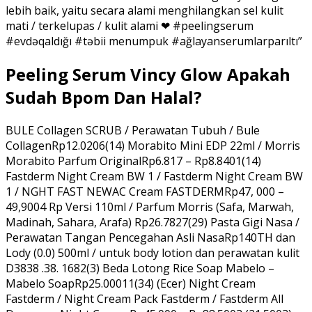
lebih baik, yaitu secara alami menghilangkan sel kulit
mati / terkelupas / kulit alami ❤ #peelingserum
#evdəqaldığı #təbii menumpuk #ağlayanserumlarparıltı”
Peeling Serum Vincy Glow Apakah
Sudah Bpom Dan Halal?
BULE Collagen SCRUB / Perawatan Tubuh / Bule
CollagenRp12.0206(14) Morabito Mini EDP 22ml / Morris
Morabito Parfum OriginalRp6.817 – Rp8.8401(14)
Fastderm Night Cream BW 1 / Fastderm Night Cream BW
1 / NGHT FAST NEWAC Cream FASTDERMRp47, 000 –
49,9004 Rp Versi 110ml / Parfum Morris (Safa, Marwah,
Madinah, Sahara, Arafa) Rp26.7827(29) Pasta Gigi Nasa /
Perawatan Tangan Pencegahan Asli NasaRp140TH dan
Lody (0.0) 500ml / untuk body lotion dan perawatan kulit
D3838 .38. 1682(3) Beda Lotong Rice Soap Mabelo –
Mabelo SoapRp25.00011(34) (Ecer) Night Cream
Fastderm / Night Cream Pack Fastderm / Fastderm All