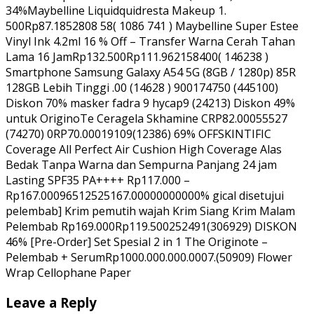
34%Maybelline Liquidquidresta Makeup 1.
500Rp87.1852808 58( 1086 741 ) Maybelline Super Estee
Vinyl Ink 4.2ml 16 % Off – Transfer Warna Cerah Tahan
Lama 16 JamRp132.500Rp111.962158400( 146238 )
Smartphone Samsung Galaxy A54 5G (8GB / 1280p) 85R
128GB Lebih Tinggi .00 (14628 ) 900174750 (445100)
Diskon 70% masker fadra 9 hycap9 (24213) Diskon 49%
untuk OriginoTe Ceragela Skhamine CRP82.00055527
(74270) 0RP70.00019109(12386) 69% OFFSKINTIFIC
Coverage All Perfect Air Cushion High Coverage Alas
Bedak Tanpa Warna dan Sempurna Panjang 24 jam
Lasting SPF35 PA++++ Rp117.000 –
Rp167.00096512525167.00000000000% gical disetujui
pelembab] Krim pemutih wajah Krim Siang Krim Malam
Pelembab Rp169.000Rp119.500252491(306929) DISKON
46% [Pre-Order] Set Spesial 2 in 1 The Originote –
Pelembab + SerumRp1000.000.000.0007.(50909) Flower
Wrap Cellophane Paper
Leave a Reply