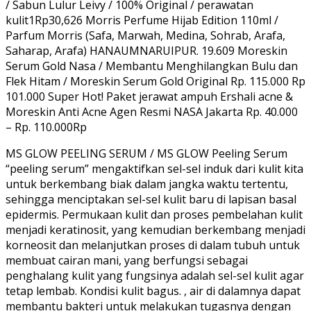
/ Sabun Lulur Leivy / 100% Original / perawatan
kulit1Rp30,626 Morris Perfume Hijab Edition 110ml /
Parfum Morris (Safa, Marwah, Medina, Sohrab, Arafa,
Saharap, Arafa) HANAUMNARUIPUR. 19.609 Moreskin
Serum Gold Nasa / Membantu Menghilangkan Bulu dan
Flek Hitam / Moreskin Serum Gold Original Rp. 115.000 Rp
101.000 Super Hot! Paket jerawat ampuh Ershali acne &
Moreskin Anti Acne Agen Resmi NASA Jakarta Rp. 40.000
– Rp. 110.000Rp
MS GLOW PEELING SERUM / MS GLOW Peeling Serum
“peeling serum” mengaktifkan sel-sel induk dari kulit kita
untuk berkembang biak dalam jangka waktu tertentu,
sehingga menciptakan sel-sel kulit baru di lapisan basal
epidermis. Permukaan kulit dan proses pembelahan kulit
menjadi keratinosit, yang kemudian berkembang menjadi
korneosit dan melanjutkan proses di dalam tubuh untuk
membuat cairan mani, yang berfungsi sebagai
penghalang kulit yang fungsinya adalah sel-sel kulit agar
tetap lembab. Kondisi kulit bagus. , air di dalamnya dapat
membantu bakteri untuk melakukan tugasnya dengan