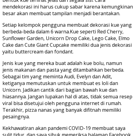
bentuk kue terlihat jelas dari segala sisi. Cara
mendekorasi ini harus cukup sabar karena kemungkinan
besar akan membuat tampilan menjadi berantakan.
Setiap kelompok pengguna membuat dekorasi kue yang
berbeda-beda dalam 6 warna.Kue seperti Red Cherry,
Sunflower Garden, Unicorn Drop Cake, Lego Cake, Elmo
Cake dan Cute Giant Cupcake memiliki dua jenis dekorasi
yaitu buttercream dan fondant.
Jenis kue yang mereka buat adalah kue bolu, namun
jenis makanan dan pasta yang ditambahkan berbeda.
Sebagai tim yang meminta Audi, Evelyn dan Adit,
ketiganya memutuskan untuk membuat es loli dan
Unicorn. Jadikan cantik dari bagian bawah kue dan
hiasannya. Jangan lupakan hal di atas, tidak semua resep
viral bisa disetujui oleh pengguna internet di rumah.
Terakhir, pizza nanas yang banyak difitnah memiliki
pesaingnya.
Kekhawatiran akan pandemi COVID-19 membuat saya
sulit tidur, dan saya sibuk memeriksa halaman Facebook