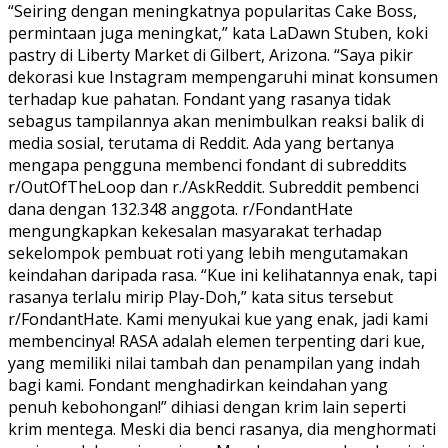
“Seiring dengan meningkatnya popularitas Cake Boss,
permintaan juga meningkat,” kata LaDawn Stuben, koki
pastry di Liberty Market di Gilbert, Arizona. “Saya pikir
dekorasi kue Instagram mempengaruhi minat konsumen
terhadap kue pahatan. Fondant yang rasanya tidak
sebagus tampilannya akan menimbulkan reaksi balik di
media sosial, terutama di Reddit. Ada yang bertanya
mengapa pengguna membenci fondant di subreddits
r/OutOfTheLoop dan r./AskReddit. Subreddit pembenci
dana dengan 132.348 anggota. r/FondantHate
mengungkapkan kekesalan masyarakat terhadap
sekelompok pembuat roti yang lebih mengutamakan
keindahan daripada rasa. “Kue ini kelihatannya enak, tapi
rasanya terlalu mirip Play-Doh,” kata situs tersebut
r/FondantHate. Kami menyukai kue yang enak, jadi kami
membencinya! RASA adalah elemen terpenting dari kue,
yang memiliki nilai tambah dan penampilan yang indah
bagi kami. Fondant menghadirkan keindahan yang
penuh kebohongan!” dihiasi dengan krim lain seperti
krim mentega. Meski dia benci rasanya, dia menghormati