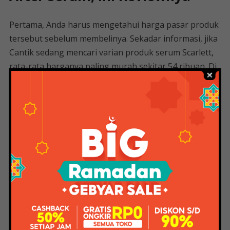
Pertama, Anda harus mengetahui harga pasar produk
tersebut sebelum membelinya. Sekadar informasi, jika
Cantik sedang mencari varian produk serum Scarlett,
rata-rata harganya paling murah sekitar 54 ribuan. Di
bawah itu, kata si tahanan, hati-hati! hati-hati! kecuali
ada promo khusus dari tokonya ya?
Jika Anda lebih suka mencari produk pemutih Scarlett
di pasaran atau e-commerce. Yang terbaik adalah
memeriksa ulasan dan umpan balik pengguna
sebelum membeli. Berapa rata-rata respon pembeli di
toko tersebut. Dan apakah produk yang dijual benar-
benar original atau tidak!
Bila perlu tanyakan langsung atau gabung di kolom