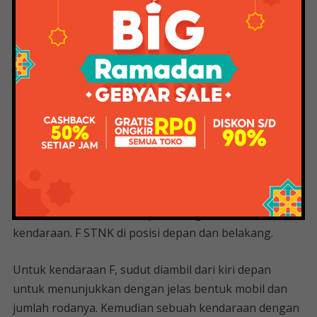
tanpa alasan yang jelas.
Untuk menghindari penolakan kembali, lihat di sini
cara mendaftar MyPertamina, lengkap dengan
petunjuk persyaratan yang harus disetujui.
Sebelum mendaftar, Anda perlu menyiapkan f STNK, f
KTP dan beberapa dokumen lainnya untuk masuk ke
sistem MyPertamina. F ini harus jelas. Misalnya F KTP,
informasi identitas harus terlihat jelas. Begitu pula
dengan nomor polisi, nama pemilik dan masa berlaku
kendaraan harus terlihat jelas dengan STNK
kendaraan. F STNK di posisi depan dan belakang.
Untuk kendaraan F, sudut diambil dari kiri depan
untuk menunjukkan dengan jelas bentuk mobil dan
jumlah rodanya. Kemudian sebuah kendaraan dengan