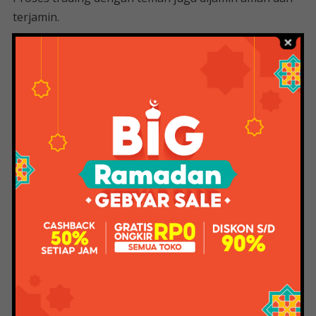
terjamin.
Keterlibatan dalam peralatan dan teknologi.
Pertunjukan utama saya adalah menulis salinan yang
jelas, ringkas, dan menarik yang menuntut perhatian.
Saya suka bermain di dalam atau di luar ruangan
dengan anak saya di akhir pekan. Router 4G Huawei,
Wi-Fi 802.11b/g/n/a/ac, 2x LTE dan 2x Wi-Fi built-in
antena, 2x koneksi antena eksternal, Wi-Fi 2.4GHz 2×2
MIMO hingga 300Mbps, Wi-Fi 5GHz 2×2 MIMO hingga
867Mbps, 2x port GE
Huawei B818 adalah LTE Cat19 CPE pertama di dunia
yang ditenagai oleh chipset Balong 765 terbaru dari
HiSilicon dan akan tersedia untuk penggunaan
komersial. Huawei B818 mendukung MIMO hingga