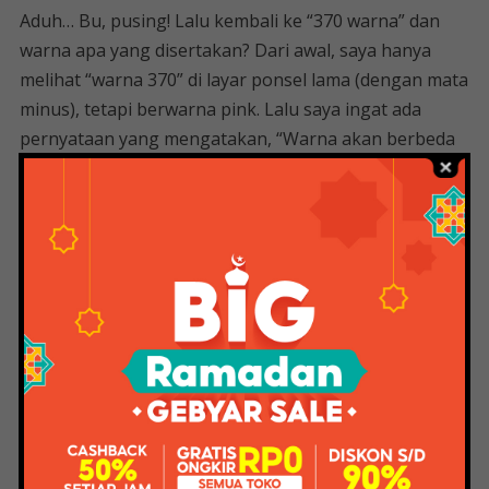
Aduh… Bu, pusing! Lalu kembali ke “370 warna” dan
warna apa yang disertakan? Dari awal, saya hanya
melihat “warna 370” di layar ponsel lama (dengan mata
minus), tetapi berwarna pink. Lalu saya ingat ada
pernyataan yang mengatakan, “Warna akan berbeda
jika dilihat di layar yang berbeda.” Ah! dimana saya
(>_<). Akhirnya saya cek dengan laptop. Jadi "warna
370" terlihat seperti ini. (Saya pusing)
Sekali lagi saya mencocokkan tabel warna Matlab dan
tabel warna di sini. “Warna 370” memiliki nomor hex
#9A0A69 (saya cek di html-color-codes.info).
Anti Norak, Deretan Padu Padan Outfit Hijab
Pakai Celana Warna Magenta Dari Selebgram
Menurut saya (sekali lagi menurut saya) dengan layar