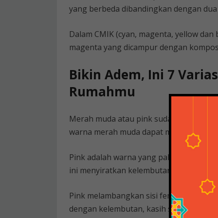
yang berbeda dibandingkan dengan dua 
Dalam CMIK (cyan, magenta, yellow dan b
magenta yang dicampur dengan komposis
Bikin Adem, Ini 7 Varia
Rumahmu
Merah muda atau pink sudah lama diasos
warna merah muda dapat memberi makna
Pink adalah warna yang paling disukai w
ini menyiratkan kelembutan yang mene
Pink melambangkan sisi feminim yang me
dengan kelembutan, kasih sayang dan ka