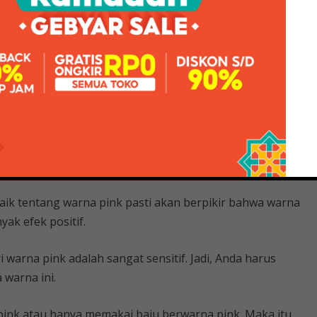
kan karakter merah yang penuh amarah menjadi
 Creamy Dan Mauve Antik Rose
rasi Stok
kan simbol harapan. Artinya, warna merah muda
at, dan nyaman.
aik tentang warna pink pasti akan berpikir bahwa warna
ak efek positif.
 warna pink adalah sangat sensitif. Jadi, Anda harus
 warna ini.
pink atau hanya memakai baju berwarna pink. Maka itu