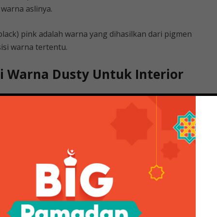
warna aslinya.
lack) pink adalah warna yang dihasilkan dari pigmen
i warna tertentu.
si Warna Dusty Untuk Interior
iasikan dengan wanita. Namun, seperti warna lainnya,
 pada karakter seseorang.
anita. Banyak wanita menyukai versi pink karena warna
nangkan.
nunjukkan cinta dan keromantisan. Warna ini dikaitkan
sih sayang.